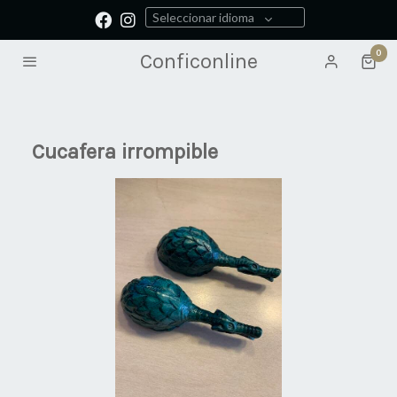
Seleccionar idioma
0
Conficonline
Cucafera irrompible