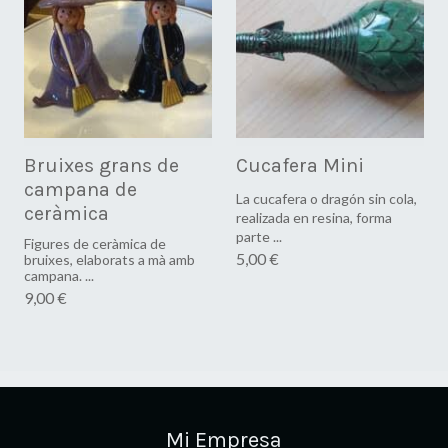
Bruixes grans de
Cucafera Mini
campana de
La cucafera o dragón sin cola,
ceràmica
realizada en resina, forma
parte ...
Figures de ceràmica de
5,00 €
bruixes, elaborats a mà amb
campana. ...
9,00 €
Mi Empresa