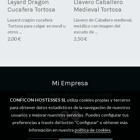
Layard Dragón
Llavero Caballero
Cucafera Tortosa
Medieval Tortosa
Layard cragón cucafera
Llavero de Caballero medieval,
Tortosa para colgar en movil u
metálico con imagen del
otros ...
escudo de ...
2,00 €
2,50 €
Mi Empresa
Edita este texto con tu propio contenido
CONFICON HOSTESSES SL
utiliza cookies propias y terceros
para obtener datos estadísticos de la navegación de nuestros
usuarios y mejorar nuestros servicios. Puedes configurar tus
preferencias a través del botón “Configurar” o obtener más
Política de cookies
información en nuestra
política de cookies
.
Gestión de cookies
Condiciones de compra