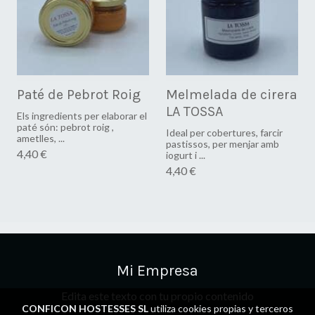
Paté de Pebrot Roig
Melmelada de cirera
LA TOSSA
Els ingredients per elaborar el
paté són: pebrot roig ,
Ideal per cobertures, farcir
ametlles, ...
pastissos, per menjar amb
4,40 €
iogurt i ...
4,40 €
Mi Empresa
Edita este texto con tu propio contenido
CONFICON HOSTESSES SL
utiliza cookies propias y terceros