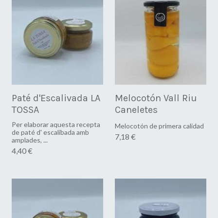
Paté d'Escalivada LA
Melocotón Vall Riu
TOSSA
Caneletes
Per elaborar aquesta recepta
Melocotón de primera calidad
de paté d' escalibada amb
7,18 €
amplades, ...
4,40 €