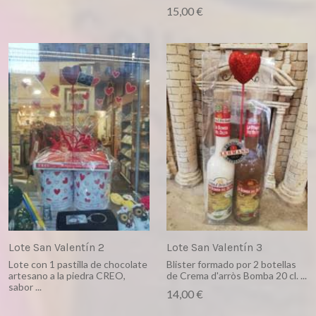
15,00 €
Lote San Valentín 2
Lote San Valentín 3
Lote con 1 pastilla de chocolate
Blister formado por 2 botellas
artesano a la piedra CREO,
de Crema d'arròs Bomba 20 cl. ...
sabor ...
14,00 €