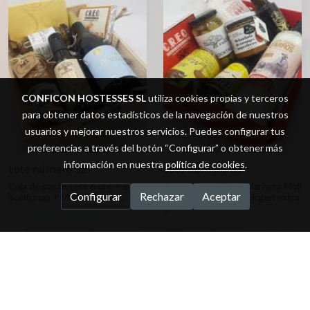
CONFICON HOSTESSES SL
utiliza cookies propias y terceros
para obtener datos estadísticos de la navegación de nuestros
usuarios y mejorar nuestros servicios. Puedes configurar tus
preferencias a través del botón “Configurar” o obtener más
información en nuestra
política de cookies
.
Lote número 32
Lote número 33
Caja de pastissets 6 uni. + Bote
Arroz 1kg variedad Marisma Molí
Configurar
Rechazar
Aceptar
aceitunas + Miel 250 gr + ...
de Rafelet + aceite virgen extra
...